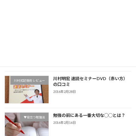
勉強でやる気を出す20の方法 まとめと
▼役立つ勉強法
考察
2016年5月28日
医者の勉強法9項目 まとめと考察
▼役立つ勉強法
2016年5月11日
川村明宏 速読セミナーDVD（赤い方）
川村式記憶術 レビュー
の口コミ
2016年2月28日
勉強の前にある一番大切な◯◯とは？
▼役立つ勉強法
2016年2月16日