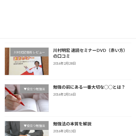
医者の勉強法9項目 まとめと考察
▼役立つ勉強法
2016年5月11日
川村明宏 速読セミナーDVD（赤い方）
川村式記憶術 レビュー
の口コミ
2016年2月28日
勉強の前にある一番大切な◯◯とは？
▼役立つ勉強法
2016年2月16日
勉強法の本質を解説
▼役立つ勉強法
2016年2月13日