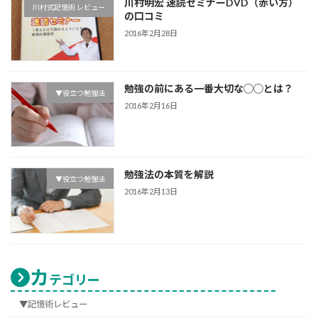
川村明宏 速読セミナーDVD（赤い方）
川村式記憶術 レビュー
の口コミ
2016年2月28日
勉強の前にある一番大切な◯◯とは？
▼役立つ勉強法
2016年2月16日
勉強法の本質を解説
▼役立つ勉強法
2016年2月13日
カ
テゴリー
▼記憶術レビュー