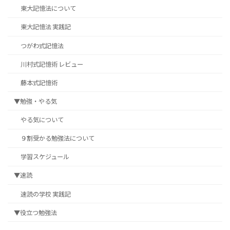
東大記憶法について
東大記憶法 実践記
つがわ式記憶法
川村式記憶術 レビュー
藤本式記憶術
▼勉強・やる気
やる気について
９割受かる勉強法について
学習スケジュール
▼速読
速読の学校 実践記
▼役立つ勉強法