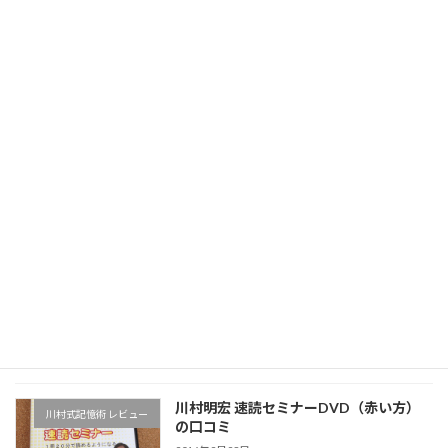
勉強のやる気 が出ないなら、やる気が出
▼役立つ勉強法
た人に学ぼう
2016年6月18日
勉強でやる気を出す20の方法 まとめと
▼役立つ勉強法
考察
2016年5月28日
医者の勉強法9項目 まとめと考察
▼役立つ勉強法
2016年5月11日
川村明宏 速読セミナーDVD（赤い方）
川村式記憶術 レビュー
の口コミ