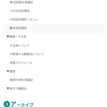
東大記憶法 実践記
つがわ式記憶法
川村式記憶術 レビュー
藤本式記憶術
▼勉強・やる気
やる気について
９割受かる勉強法について
学習スケジュール
▼速読
速読の学校 実践記
▼役立つ勉強法
ア
ーカイブ