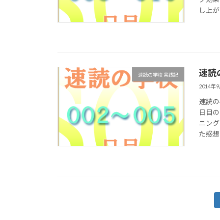
し上が
速読
速読の学校 実践記
2014年
速読の
日目の
ニング
た感想
投
稿