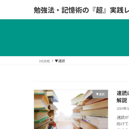
コ
ナ
勉強法・記憶術の『超』実践
ン
ビ
テ
ゲ
ン
ー
ツ
シ
へ
ョ
ス
ン
キ
に
ッ
移
HOME
▼速読
プ
動
速読
▼速読
解説
2019年
速読が
向けて