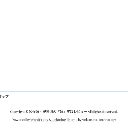
ペ
ペ
ー
ー
ジ
ジ
マップ
Copyright © 勉強法・記憶術の『超』実践レビュー All Rights Reserved.
Powered by
WordPress
&
Lightning Theme
by Vektor,Inc. technology.