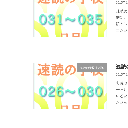
2015年
速読の
感想、
読トレ
ニング
速読
速読の学校 実践記
2015年
実践２
一ヶ月
いるだ
ングを