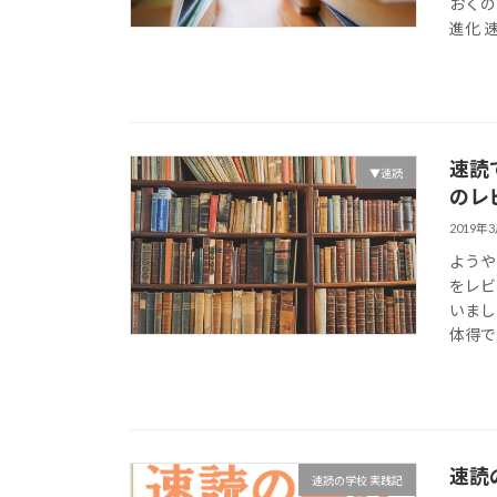
おくの
進化 
速読
▼速読
のレ
2019年
ようや
をレビ
いまし
体得で
速読
速読の学校 実践記