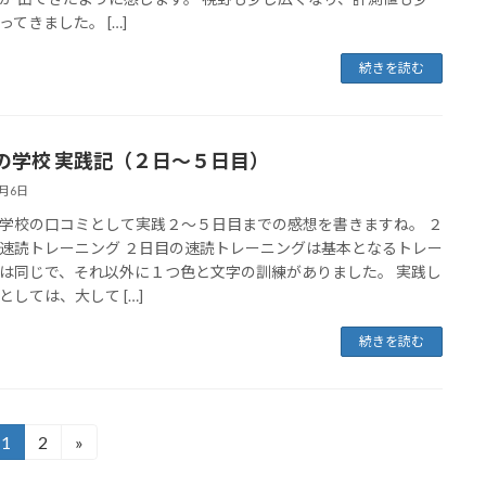
ってきました。 […]
続きを読む
の学校 実践記（２日～５日目）
9月6日
学校の口コミとして実践２～５日目までの感想を書きますね。 ２
速読トレーニング ２日目の速読トレーニングは基本となるトレー
は同じで、それ以外に１つ色と文字の訓練がありました。 実践し
としては、大して […]
続きを読む
1
2
»
固
固
定
定