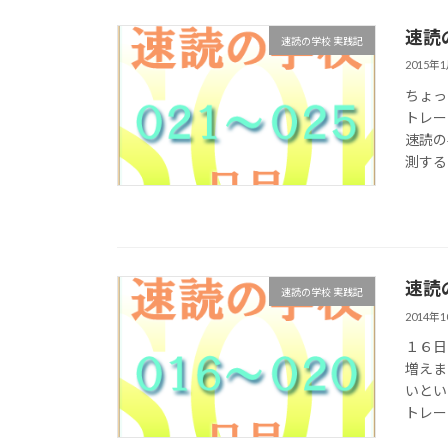
速読
速読の学校 実践記
2015年
ちょっ
トレー
速読の
測すると
速読
速読の学校 実践記
2014年
１６日
増えま
いとい
トレー