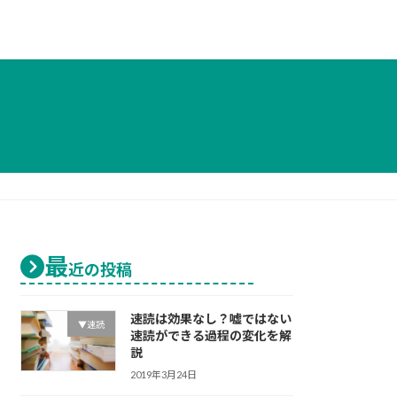
最
近の投稿
速読は効果なし？嘘ではない
▼速読
速読ができる過程の変化を解
説
2019年3月24日