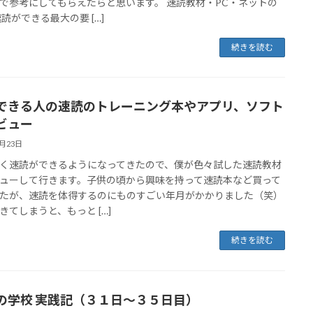
で参考にしてもらえたらと思います。 速読教材・PC・ネットの
速読ができる最大の要 […]
続きを読む
できる人の速読のトレーニング本やアプリ、ソフト
ビュー
3月23日
く速読ができるようになってきたので、僕が色々試した速読教材
ューして行きます。子供の頃から興味を持って速読本など買って
たが、速読を体得するのにものすごい年月がかかりました（笑）
きてしまうと、もっと […]
続きを読む
の学校 実践記（３１日～３５日目）