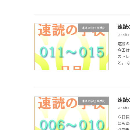
速読
速読の学校 実践記
2014年
速読の
今回は
のトレ
と。 な
速読
速読の学校 実践記
2014年
６日目
にもあ
グ効果