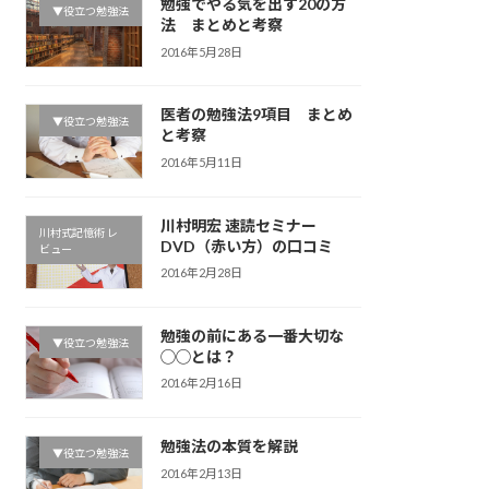
勉強でやる気を出す20の方
▼役立つ勉強法
法 まとめと考察
2016年5月28日
医者の勉強法9項目 まとめ
▼役立つ勉強法
と考察
2016年5月11日
川村明宏 速読セミナー
川村式記憶術 レ
DVD（赤い方）の口コミ
ビュー
2016年2月28日
勉強の前にある一番大切な
▼役立つ勉強法
◯◯とは？
2016年2月16日
勉強法の本質を解説
▼役立つ勉強法
2016年2月13日