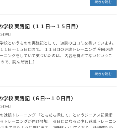
続きを読む
の学校 実践記（１１日～１５日目）
10月28日
学校というものの実践記として、 速読の口コミを書いています。
１１日～１５日目まで。 １１日目の速読トレーニング 今回速読
ーニングをしていて気づいたのは、 内容を覚えてないというこ
ので、読んだ後 […]
続きを読む
の学校 実践記（６日～１０日目）
10月26日
の速読トレーニング 「ともだち探して」というジニアス記憶術
るトレーニングが再び登場。 ６日目になると少し速読トレーニン
が 出てきたように感じます。 視野も少し広くなり、計測値も少