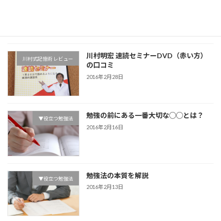
2016年5月11日
川村明宏 速読セミナーDVD（赤い方）
川村式記憶術 レビュー
の口コミ
2016年2月28日
勉強の前にある一番大切な◯◯とは？
▼役立つ勉強法
2016年2月16日
勉強法の本質を解説
▼役立つ勉強法
2016年2月13日