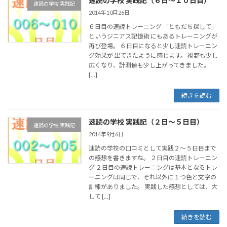
速読の学校 実践記（６日～１０日目）
速読の学校 実践記
2014年10月26日
６日目の速読トレーニング 「ともだち探して」
というジニアス記憶術 にもあるトレーニングが
再び登場。 ６日目になると少し速読トレーニン
グ効果が 出てきたように感じます。 視野も少し
広くなり、計測値も少し上がってきました。
[…]
続きを読む
速読の学校 実践記（２日～５日目）
速読の学校 実践記
2014年9月6日
速読の学校の口コミとして実践２～５日目まで
の感想を書きますね。 ２日目の速読トレーニン
グ ２日目の速読トレーニングは基本となるトレ
ーニングは同じで、それ以外に１つ色と文字の
訓練がありました。 実践した感想としては、大
して […]
続きを読む